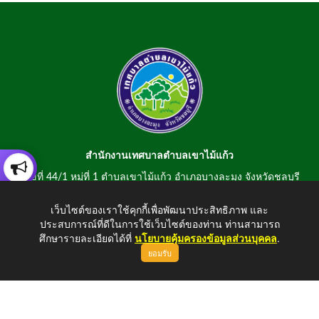
สำนักงานเทศบาลตำบลเขาไม้แก้ว
เลขที่ 44/1 หมู่ที่ 1 ตำบลเขาไม้แก้ว อำเภอบางละมุง จังหวัดชลบุรี
20150
เว็บไซต์ของเราใช้คุกกี้เพื่อพัฒนาประสิทธิภาพ และ
สอบถามข้อมูลโทรศัพท์/โทรสาร 0-3807-2634-5
ประสบการณ์ที่ดีในการใช้เว็บไซต์ของท่าน ท่านสามารถ
E-mail : saraban@khaomaikaew.go.th
ศึกษารายละเอียดได้ที่
นโยบายคุ้มครองข้อมูลส่วนบุคคล
.
ยอมรับ
ขึ้นบนสุด
Copyright © 2026 All Right Resive http://www.khaomaikaew.go.th