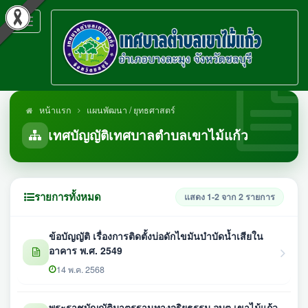
Toggle
navigation
หน้าแรก
แผนพัฒนา / ยุทธศาสตร์
เทศบัญญัติเทศบาลตำบลเขาไม้แก้ว
รายการทั้งหมด
แสดง 1-2 จาก 2 รายการ
ข้อบัญญัติ เรื่องการติดตั้งบ่อดักไขมันบำบัดน้ำเสียใน
อาคาร พ.ศ. 2549
14 พ.ค. 2568
พระราชบัญญัติมาตรฐานทางจริยธรรม อบต.เขาไม้แก้ว