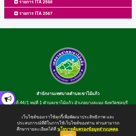
รายการ ITA 2568
รายการ ITA 2567
สำนักงานเทศบาลตำบลเขาไม้แก้ว
เลขที่ 44/1 หมู่ที่ 1 ตำบลเขาไม้แก้ว อำเภอบางละมุง จังหวัดชลบุรี
20150
เว็บไซต์ของเราใช้คุกกี้เพื่อพัฒนาประสิทธิภาพ และ
สอบถามข้อมูลโทรศัพท์/โทรสาร 0-3807-2634-5
ประสบการณ์ที่ดีในการใช้เว็บไซต์ของท่าน ท่านสามารถ
E-mail : saraban@khaomaikaew.go.th
ศึกษารายละเอียดได้ที่
นโยบายคุ้มครองข้อมูลส่วนบุคคล
.
ยอมรับ