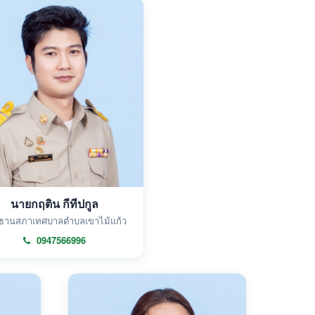
นายกฤติน กีทีปกูล
ธานสภาเทศบาลตำบลเขาไม้แก้ว
0947566996