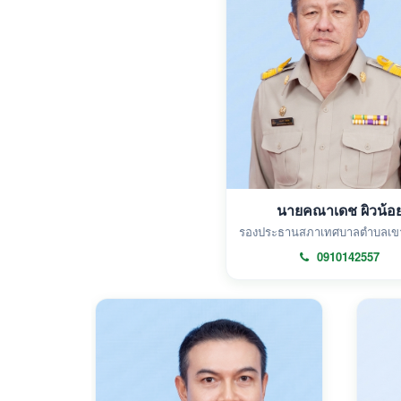
นายคณาเดช ผิวน้อ
รองประธานสภาเทศบาลตำบลเขา
0910142557