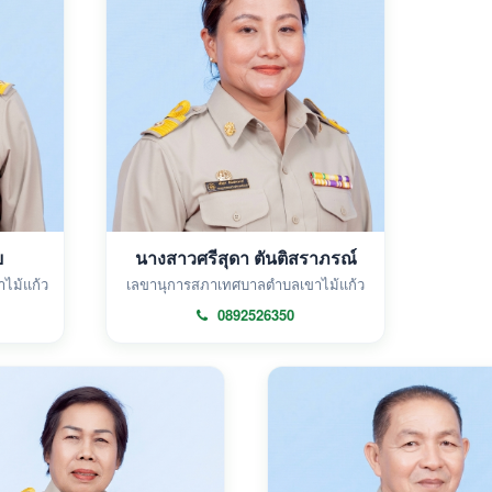
ย
นางสาวศรีสุดา ตันติสราภรณ์
ไม้แก้ว
เลขานุการสภาเทศบาลตำบลเขาไม้แก้ว
0892526350