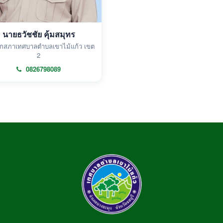
นายธวัชชัย คุ้มสมุทร
กสภาเทศบาลตำบลเขาไม้แก้ว เขต
2
0826798089