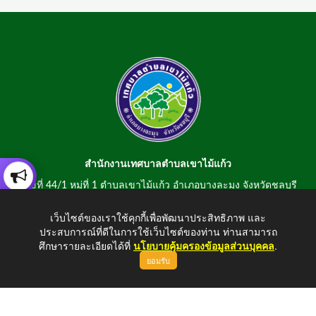
สำนักงานเทศบาลตำบลเขาไม้แก้ว
เลขที่ 44/1 หมู่ที่ 1 ตำบลเขาไม้แก้ว อำเภอบางละมุง จังหวัดชลบุรี
20150
เว็บไซต์ของเราใช้คุกกี้เพื่อพัฒนาประสิทธิภาพ และ
สอบถามข้อมูลโทรศัพท์/โทรสาร 0-3807-2634-5
ประสบการณ์ที่ดีในการใช้เว็บไซต์ของท่าน ท่านสามารถ
E-mail : saraban@khaomaikaew.go.th
ศึกษารายละเอียดได้ที่
นโยบายคุ้มครองข้อมูลส่วนบุคคล
.
ยอมรับ
ขึ้นบนสุด
Copyright © 2026 All Right Resive http://www.khaomaikaew.go.th