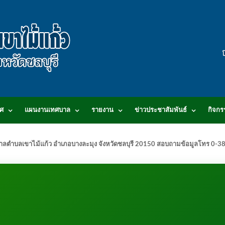
ศ
แผนงานเทศบาล
รายงาน
ข่าวประชาสัมพันธ์
กิจกร
.เทศบาลตำบลเขาไม้แก้ว อำเภอบางละมุง จังหวัดชลบุรี 20150 สอบถามข้อมูลโทร 0