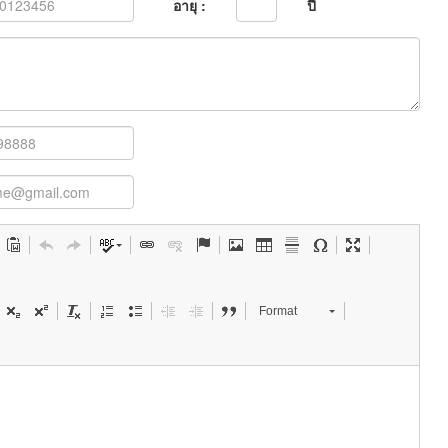
อายุ :
ปี
Format