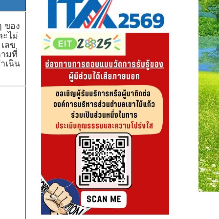
ๆ ของ
ละไม่
 เลข
ามที่
ำเนิน