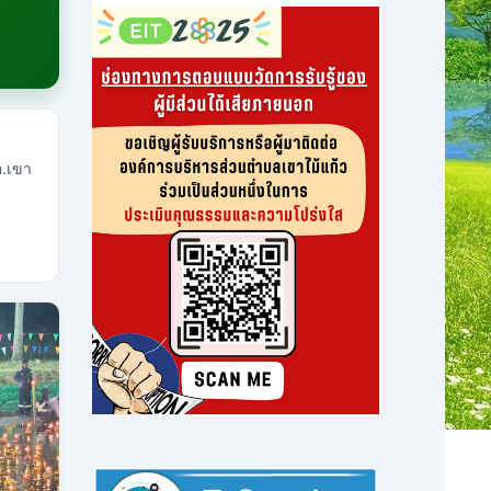
ต.เขา