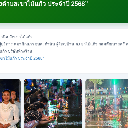
ำบลเขาไม้แก้ว ประจำปี 2568”
านิล วัดเขาไม้แก้ว
้บริหาร สมาชิกสภา อบต. กำนัน ผู้ใหญ่บ้าน ต.เขาไม้แก้ว กลุ่มพัฒนาสตรี 
แก้ว บริษัทห้างร้าน
าไม้แก้ว ประจำปี 2568”