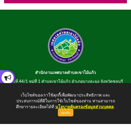
สำนักงานเทศบาลตำบลเขาไม้แก้ว
เลขที่ 44/1 หมู่ที่ 1 ตำบลเขาไม้แก้ว อำเภอบางละมุง จังหวัดชลบุรี
20150
เว็บไซต์ของเราใช้คุกกี้เพื่อพัฒนาประสิทธิภาพ และ
สอบถามข้อมูลโทรศัพท์/โทรสาร 0-3807-2634-5
ประสบการณ์ที่ดีในการใช้เว็บไซต์ของท่าน ท่านสามารถ
E-mail : saraban@khaomaikaew.go.th
ศึกษารายละเอียดได้ที่
นโยบายคุ้มครองข้อมูลส่วนบุคคล
.
ยอมรับ
ขึ้นบนสุด