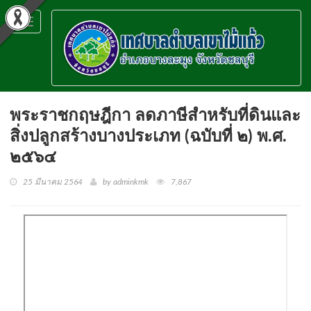
Toggle
navigation
พระราชกฤษฎีกา ลดภาษีสำหรับที่ดินและ
สิ่งปลูกสร้างบางประเภท (ฉบับที่ ๒) พ.ศ.
๒๕๖๔
25 มีนาคม 2564
by adminkmk
7,867