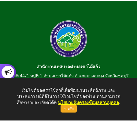
สำนักงานเทศบาลตำบลเขาไม้แก้ว
เลขที่ 44/1 หมู่ที่ 1 ตำบลเขาไม้แก้ว อำเภอบางละมุง จังหวัดชลบุรี
20150
เว็บไซต์ของเราใช้คุกกี้เพื่อพัฒนาประสิทธิภาพ และ
สอบถามข้อมูลโทรศัพท์/โทรสาร 0-3807-2634-5
ประสบการณ์ที่ดีในการใช้เว็บไซต์ของท่าน ท่านสามารถ
E-mail : saraban@khaomaikaew.go.th
ศึกษารายละเอียดได้ที่
นโยบายคุ้มครองข้อมูลส่วนบุคคล
.
ยอมรับ
ขึ้นบนสุด
Copyright © 2026 All Right Resive http://www.khaomaikaew.go.th