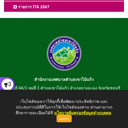
รายการ ITA 2567
สำนักงานเทศบาลตำบลเขาไม้แก้ว
เลขที่ 44/1 หมู่ที่ 1 ตำบลเขาไม้แก้ว อำเภอบางละมุง จังหวัดชลบุรี
20150
เว็บไซต์ของเราใช้คุกกี้เพื่อพัฒนาประสิทธิภาพ และ
สอบถามข้อมูลโทรศัพท์/โทรสาร 0-3807-2634-5
ประสบการณ์ที่ดีในการใช้เว็บไซต์ของท่าน ท่านสามารถ
E-mail : saraban@khaomaikaew.go.th
ศึกษารายละเอียดได้ที่
นโยบายคุ้มครองข้อมูลส่วนบุคคล
.
ยอมรับ
ขึ้นบนสุด