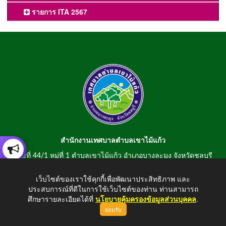
รายการ ITA 2567
สำนักงานเทศบาลตำบลเขาไม้แก้ว
เลขที่ 44/1 หมู่ที่ 1 ตำบลเขาไม้แก้ว อำเภอบางละมุง จังหวัดชลบุรี
20150
เว็บไซต์ของเราใช้คุกกี้เพื่อพัฒนาประสิทธิภาพ และ
สอบถามข้อมูลโทรศัพท์/โทรสาร 0-3807-2634-5
ประสบการณ์ที่ดีในการใช้เว็บไซต์ของท่าน ท่านสามารถ
E-mail : saraban@khaomaikaew.go.th
ศึกษารายละเอียดได้ที่
นโยบายคุ้มครองข้อมูลส่วนบุคคล
.
ยอมรับ
ขึ้นบนสุด