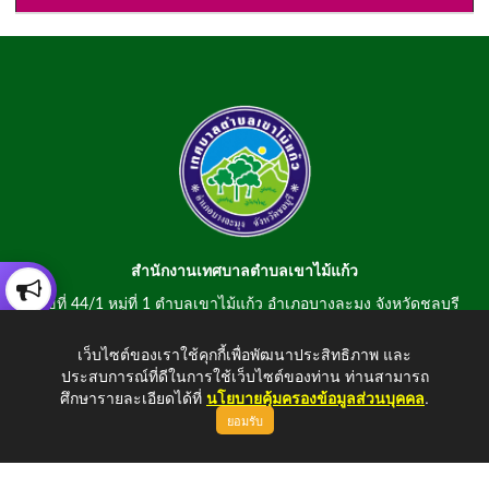
สำนักงานเทศบาลตำบลเขาไม้แก้ว
เลขที่ 44/1 หมู่ที่ 1 ตำบลเขาไม้แก้ว อำเภอบางละมุง จังหวัดชลบุรี
20150
เว็บไซต์ของเราใช้คุกกี้เพื่อพัฒนาประสิทธิภาพ และ
สอบถามข้อมูลโทรศัพท์/โทรสาร 0-3807-2634-5
ประสบการณ์ที่ดีในการใช้เว็บไซต์ของท่าน ท่านสามารถ
E-mail : saraban@khaomaikaew.go.th
ศึกษารายละเอียดได้ที่
นโยบายคุ้มครองข้อมูลส่วนบุคคล
.
ยอมรับ
ขึ้นบนสุด