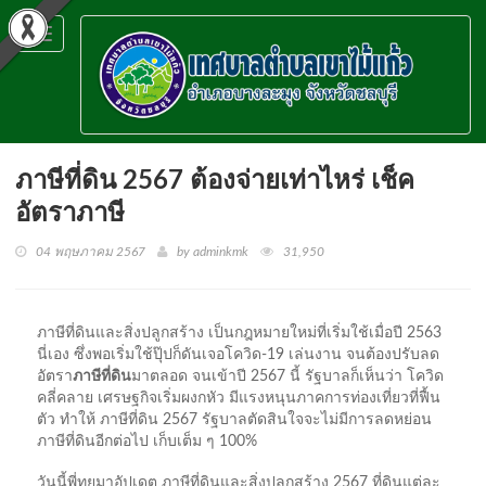
Toggle
navigation
ภาษีที่ดิน 2567 ต้องจ่ายเท่าไหร่ เช็ค
อัตราภาษี
04 พฤษภาคม 2567
by adminkmk
31,950
ภาษีที่ดินและสิ่งปลูกสร้าง เป็นกฎหมายใหม่ที่เริ่มใช้เมื่อปี 2563
นี่เอง ซึ่งพอเริ่มใช้ปุ๊ปก็ดันเจอโควิด-19 เล่นงาน จนต้องปรับลด
อัตรา
ภาษีที่ดิน
มาตลอด จนเข้าปี 2567 นี้ รัฐบาลก็เห็นว่า โควิด
คลี่คลาย เศรษฐกิจเริ่มผงกหัว มีแรงหนุนภาคการท่องเที่ยวที่ฟื้น
ตัว ทำให้ ภาษีที่ดิน 2567 รัฐบาลตัดสินใจจะไม่มีการลดหย่อน
ภาษีที่ดินอีกต่อไป เก็บเต็ม ๆ 100%
วันนี้พี่ทุยมาอัปเดต ภาษีที่ดินและสิ่งปลูกสร้าง 2567 ที่ดินแต่ละ