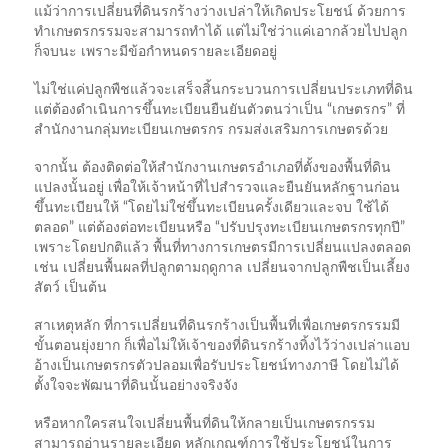
แม้ว่าการเปลี่ยนที่ดินรกร้างว่างเปล่าให้เกิดประโยชน์ ด้วยการ
ทำเกษตรกรรมจะสามารถทำได้ แต่ไม่ใช่ว่าแค่เอากล้วยไปปลูก
ก็จบนะ เพราะมีข้อกำหนดรายละเอียดอยู่
ไม่ใช่แค่ปลูกพืชแล้วจะเสร็จสิ้นกระบวนการเปลี่ยนประเภทที่ดิน
แต่ต้องดำเนินการขึ้นทะเบียนยืนยันตัวตนว่าเป็น “เกษตรกร” ที่
สำนักงานกลุ่มทะเบียนเกษตรกร กรมส่งเสริมการเกษตรด้วย
จากนั้น ต้องติดต่อให้สำนักงานเกษตรอำเภอที่ตั้งของพื้นที่ดิน
แปลงนั้นอยู่ เพื่อให้เจ้าหน้าที่ไปสำรวจและยืนยันหลักฐานก่อน
ขึ้นทะเบียนให้ “โดยไม่ใช่ขึ้นทะเบียนครั้งเดียวและจบ ใช้ได้
ตลอด” แต่ต้องต่อทะเบียนหรือ “ปรับปรุงทะเบียนเกษตรกรทุกปี”
เพราะโดยปกติแล้ว พื้นที่ทางการเกษตรมีการเปลี่ยนแปลงตลอด
เช่น เปลี่ยนพื้นผลที่ปลูกตามฤดูกาล เปลี่ยนจากปลูกพืชเป็นเลี้ยง
สัตว์ เป็นต้น
สาเหตุหลัก ที่การเปลี่ยนที่ดินรกร้างเป็นพื้นที่เพื่อเกษตรกรรมมี
ขั้นตอนยุ่งยาก ก็เพื่อไม่ให้เจ้าของที่ดินรกร้างทิ้งไว้ว่างเปล่าแอบ
อ้างเป็นเกษตรกรตัวปลอมเพื่อรับประโยชน์ทางภาษี โดยไม่ได้
ตั้งใจจะพัฒนาที่ดินนั้นอย่างจริงจัง
หรือหากใครสนใจเปลี่ยนพื้นที่ดินให้กลายเป็นเกษตรกรรม
สามารถอ่านรายละเอียด หลักเกณฑ์การใช้ประโยชน์ในการ