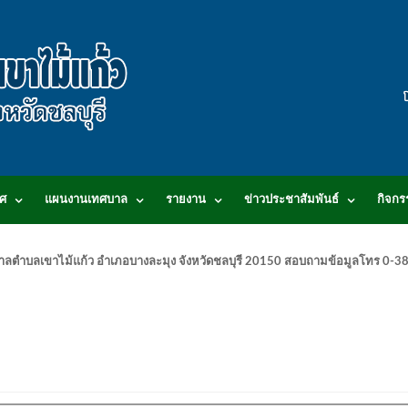
ศ
แผนงานเทศบาล
รายงาน
ข่าวประชาสัมพันธ์
กิจกร
.เทศบาลตำบลเขาไม้แก้ว อำเภอบางละมุง จังหวัดชลบุรี 20150 สอบถามข้อมูลโทร 0