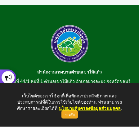
สำนักงานเทศบาลตำบลเขาไม้แก้ว
เลขที่ 44/1 หมู่ที่ 1 ตำบลเขาไม้แก้ว อำเภอบางละมุง จังหวัดชลบุรี
20150
เว็บไซต์ของเราใช้คุกกี้เพื่อพัฒนาประสิทธิภาพ และ
สอบถามข้อมูลโทรศัพท์/โทรสาร 0-3807-2634-5
ประสบการณ์ที่ดีในการใช้เว็บไซต์ของท่าน ท่านสามารถ
E-mail : saraban@khaomaikaew.go.th
ศึกษารายละเอียดได้ที่
นโยบายคุ้มครองข้อมูลส่วนบุคคล
.
ยอมรับ
ขึ้นบนสุด
Copyright © 2026 All Right Resive http://www.khaomaikaew.go.th