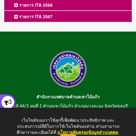
รายการ ITA 2568
รายการ ITA 2567
สำนักงานเทศบาลตำบลเขาไม้แก้ว
เลขที่ 44/1 หมู่ที่ 1 ตำบลเขาไม้แก้ว อำเภอบางละมุง จังหวัดชลบุรี
20150
เว็บไซต์ของเราใช้คุกกี้เพื่อพัฒนาประสิทธิภาพ และ
สอบถามข้อมูลโทรศัพท์/โทรสาร 0-3807-2634-5
ประสบการณ์ที่ดีในการใช้เว็บไซต์ของท่าน ท่านสามารถ
E-mail : saraban@khaomaikaew.go.th
ศึกษารายละเอียดได้ที่
นโยบายคุ้มครองข้อมูลส่วนบุคคล
.