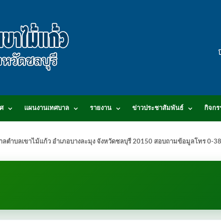
ศ
แผนงานเทศบาล
รายงาน
ข่าวประชาสัมพันธ์
กิจกร
.เทศบาลตำบลเขาไม้แก้ว อำเภอบางละมุง จังหวัดชลบุรี 20150 สอบถามข้อมูลโทร 0