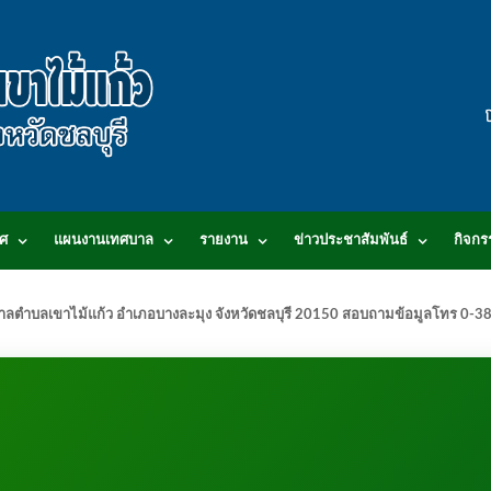
ศ
แผนงานเทศบาล
รายงาน
ข่าวประชาสัมพันธ์
กิจกร
.เทศบาลตำบลเขาไม้แก้ว อำเภอบางละมุง จังหวัดชลบุรี 20150 สอบถามข้อมูลโทร 0