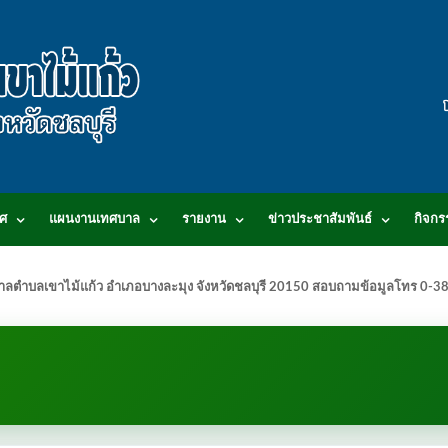
ศ
แผนงานเทศบาล
รายงาน
ข่าวประชาสัมพันธ์
กิจกร
.เทศบาลตำบลเขาไม้แก้ว อำเภอบางละมุง จังหวัดชลบุรี 20150 สอบถามข้อมูลโทร 0