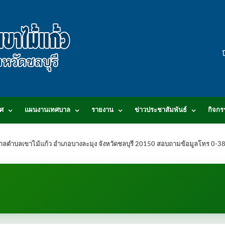
ศ
แผนงานเทศบาล
รายงาน
ข่าวประชาสัมพันธ์
กิจกร
.เทศบาลตำบลเขาไม้แก้ว อำเภอบางละมุง จังหวัดชลบุรี 20150 สอบถามข้อมูลโทร 0