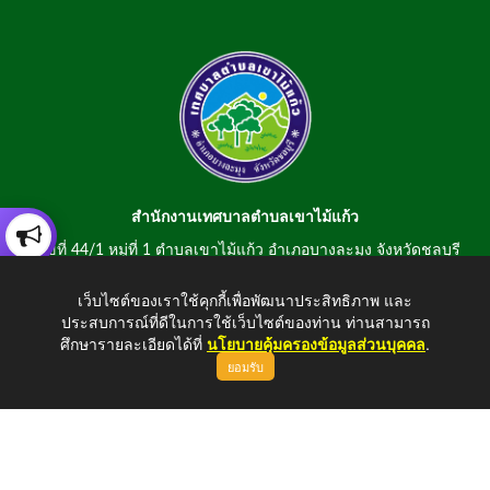
สำนักงานเทศบาลตำบลเขาไม้แก้ว
เลขที่ 44/1 หมู่ที่ 1 ตำบลเขาไม้แก้ว อำเภอบางละมุง จังหวัดชลบุรี
20150
เว็บไซต์ของเราใช้คุกกี้เพื่อพัฒนาประสิทธิภาพ และ
สอบถามข้อมูลโทรศัพท์/โทรสาร 0-3807-2634-5
ประสบการณ์ที่ดีในการใช้เว็บไซต์ของท่าน ท่านสามารถ
E-mail : saraban@khaomaikaew.go.th
ศึกษารายละเอียดได้ที่
นโยบายคุ้มครองข้อมูลส่วนบุคคล
.
ยอมรับ
ขึ้นบนสุด
Copyright © 2026 All Right Resive http://www.khaomaikaew.go.th