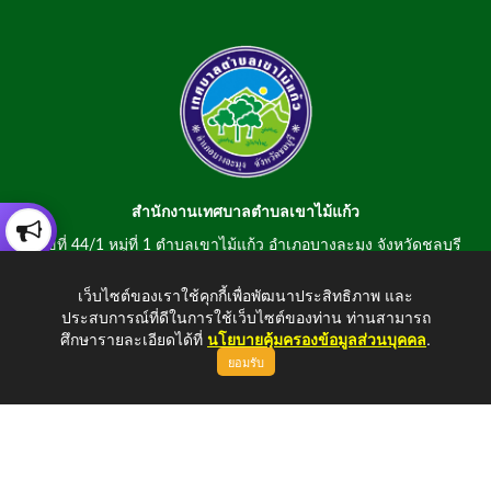
สำนักงานเทศบาลตำบลเขาไม้แก้ว
เลขที่ 44/1 หมู่ที่ 1 ตำบลเขาไม้แก้ว อำเภอบางละมุง จังหวัดชลบุรี
20150
เว็บไซต์ของเราใช้คุกกี้เพื่อพัฒนาประสิทธิภาพ และ
สอบถามข้อมูลโทรศัพท์/โทรสาร 0-3807-2634-5
ประสบการณ์ที่ดีในการใช้เว็บไซต์ของท่าน ท่านสามารถ
E-mail : saraban@khaomaikaew.go.th
ศึกษารายละเอียดได้ที่
นโยบายคุ้มครองข้อมูลส่วนบุคคล
.
ยอมรับ
ขึ้นบนสุด
Copyright © 2026 All Right Resive http://www.khaomaikaew.go.th