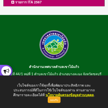
รายการ ITA 2567
สำนักงานเทศบาลตำบลเขาไม้แก้ว
เลขที่ 44/1 หมู่ที่ 1 ตำบลเขาไม้แก้ว อำเภอบางละมุง จังหวัดชลบุรี
20150
เว็บไซต์ของเราใช้คุกกี้เพื่อพัฒนาประสิทธิภาพ และ
สอบถามข้อมูลโทรศัพท์/โทรสาร 0-3807-2634-5
ประสบการณ์ที่ดีในการใช้เว็บไซต์ของท่าน ท่านสามารถ
E-mail : saraban@khaomaikaew.go.th
ศึกษารายละเอียดได้ที่
นโยบายคุ้มครองข้อมูลส่วนบุคคล
.
ยอมรับ
ขึ้นบนสุด