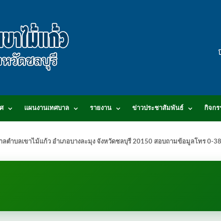
ศ
แผนงานเทศบาล
รายงาน
ข่าวประชาสัมพันธ์
กิจกร
.เทศบาลตำบลเขาไม้แก้ว อำเภอบางละมุง จังหวัดชลบุรี 20150 สอบถามข้อมูลโทร 0