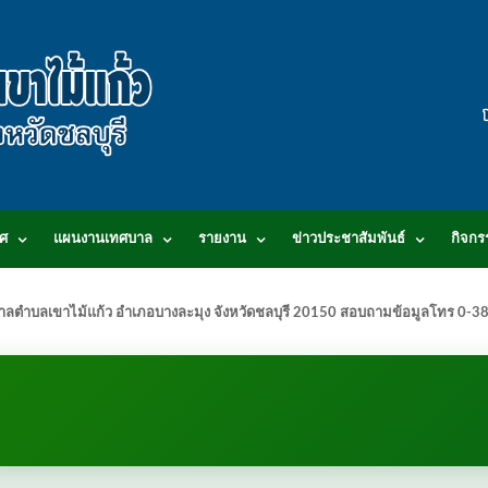
ศ
แผนงานเทศบาล
รายงาน
ข่าวประชาสัมพันธ์
กิจกร
.เทศบาลตำบลเขาไม้แก้ว อำเภอบางละมุง จังหวัดชลบุรี 20150 สอบถามข้อมูลโทร 0