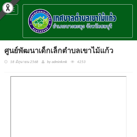
Toggle
navigation
ศูนย์พัฒนาเด็กเล็กตำบลเขาไม้แก้ว
18 มิถุนายน 2568
by adminkmk
4253